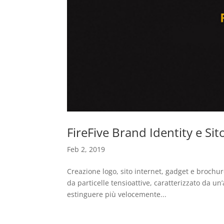
FireFive Brand Identity e Sit
Feb 2, 2019
Creazione logo, sito internet, gadget e brochu
da particelle tensioattive, caratterizzato da un’a
estinguere più velocemente...