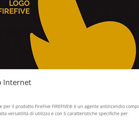
o Internet
re per il prodotto FireFive FIREFIVE® è un agente antincendio comp
lta versatilità di utilizzo e con 5 caratteristiche specifiche per