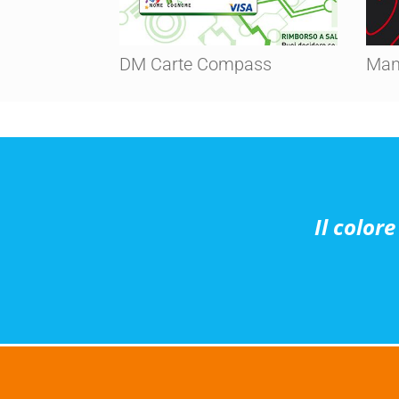
DM Carte Compass
Man
Il color