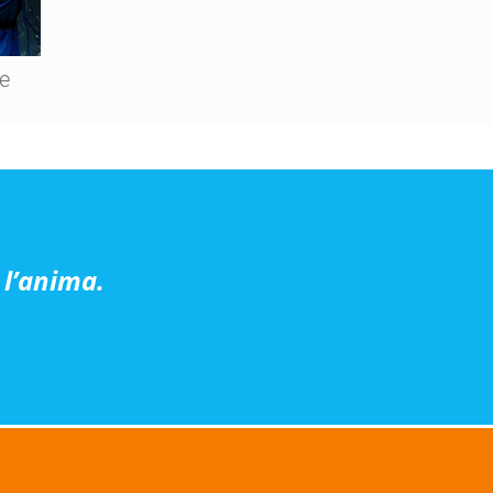
ne
 l’anima.