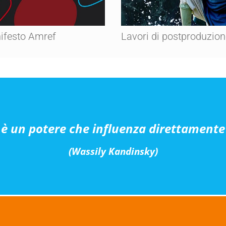
ifesto Amref
Lavori di postproduzio
e è un potere che influenza direttamente
(Wassily Kandinsky)