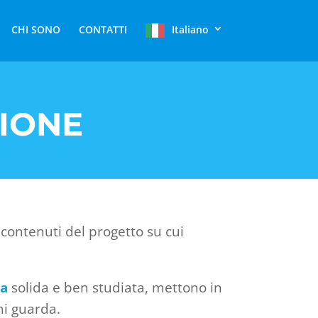
CHI SONO
CONTATTI
Italiano
IONE
i contenuti del progetto su cui
va
solida e ben studiata, mettono in
hi guarda.