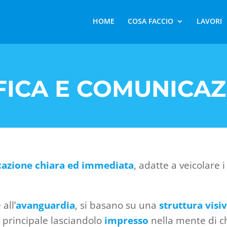
HOME
COSA FACCIO
LAVORI
FICA E COMUNICAZ
azione chiara ed immediata
, adatte a veicolare 
.
all’
avanguardia
, si basano su una
struttura visi
o
principale lasciandolo
impresso
nella mente di c