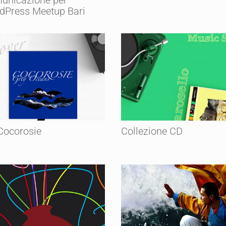
unicazione per
dPress Meetup Bari
Cocorosie
Collezione CD