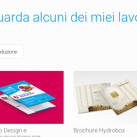
arda alcuni dei miei lav
oduzione
o Design e
Brochure Hydrobox