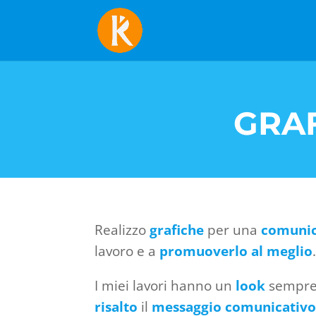
GRA
Realizzo
grafiche
per una
comunic
lavoro e a
promuoverlo al meglio
I miei lavori hanno un
look
sempre 
risalto
il
messaggio comunicativ